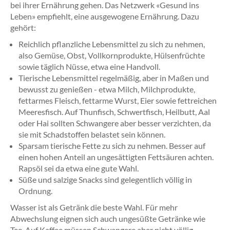
bei ihrer Ernährung gehen. Das Netzwerk «Gesund ins
Leben» empfiehlt, eine ausgewogene Ernährung. Dazu
gehört:
Reichlich pflanzliche Lebensmittel zu sich zu nehmen,
also Gemüse, Obst, Vollkornprodukte, Hülsenfrüchte
sowie täglich Nüsse, etwa eine Handvoll.
Tierische Lebensmittel regelmäßig, aber in Maßen und
bewusst zu genießen - etwa Milch, Milchprodukte,
fettarmes Fleisch, fettarme Wurst, Eier sowie fettreichen
Meeresfisch. Auf Thunfisch, Schwertfisch, Heilbutt, Aal
oder Hai sollten Schwangere aber besser verzichten, da
sie mit Schadstoffen belastet sein können.
Sparsam tierische Fette zu sich zu nehmen. Besser auf
einen hohen Anteil an ungesättigten Fettsäuren achten.
Rapsöl sei da etwa eine gute Wahl.
Süße und salzige Snacks sind gelegentlich völlig in
Ordnung.
Wasser ist als Getränk die beste Wahl. Für mehr
Abwechslung eignen sich auch ungesüßte Getränke wie
Tee. Auf Kaffee müssen Schwangere aber nicht völlig