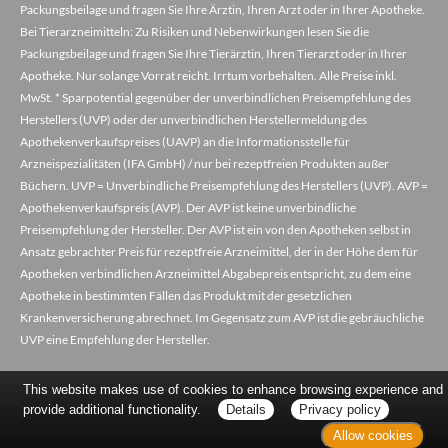
Packungsbeilage und fragen Sie Ihre Ärztin, Ihren Arzt oder in Ihrer Apotheke.
Bei Tierarzneimitteln: Zu Risiken und Nebenwirkungen lesen Sie die
Packungsbeilage und fragen Sie Ihre Tierärztin, Ihren Tierarzt oder in Ihrer
Apotheke. Nur solange Vorrat reicht. Irrtum vorbehalten. Alle Preise inkl.
MwSt. * Sparpotential gegenüber der unverbindlichen Preisempfehlung des
Herstellers (UVP) oder der unverbindlichen Herstellermeldung des
Apothekenverkaufspreises (UAVP) an die Informationsstelle für
Arzneispezialitäten (IFA GmbH) / nur bei rezeptfreien Produkten außer
Büchern. UVP = Unverbindliche Preisempfehlung des Herstellers (UVP). AVP =
Apothekenverkaufspreis (AVP). Der AVP ist keine unverbindliche
Preisempfehlung der Hersteller. Der AVP ist ein von den Apotheken selbst in
Ansatz gebrachter Preis für rezeptfreie Arzneimittel, der in der Höhe dem für
Apotheken verbindlichen Arzneimittel Abgabepreis entspricht, zu dem eine
Apotheke in bestimmten Fällen das Produkt mit der gesetzlichen
Krankenversicherung abrechnet. Im Gegensatz zum AVP ist die gebräuchliche
UVP eine Empfehlung der Hersteller.
This website makes use of cookies to enhance browsing experience and
provide additional functionality.
Details
Privacy policy
Allow cookies