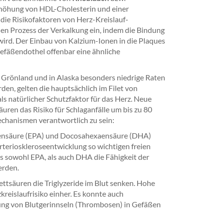
rhöhung von HDL-Cholesterin und einer
die Risikofaktoren von Herz-Kreislauf-
den Prozess der Verkalkung ein, indem die Bindung
ird. Der Einbau von Kalzium-Ionen in die Plaques
efäßendothel offenbar eine ähnliche
f Grönland und in Alaska besonders niedrige Raten
den, gelten die hauptsächlich im Filet von
ls natürlicher Schutzfaktor für das Herz. Neue
ren das Risiko für Schlaganfälle um bis zu 80
chanismen verantwortlich zu sein:
aensäure (EPA) und Docosahexaensäure (DHA)
 Arterioskleroseentwicklung so wichtigen freien
ass sowohl EPA, als auch DHA die Fähigkeit der
erden.
tsäuren die Triglyzeride im Blut senken. Hohe
kreislaufrisiko einher. Es konnte auch
ng von Blutgerinnseln (Thrombosen) in Gefäßen