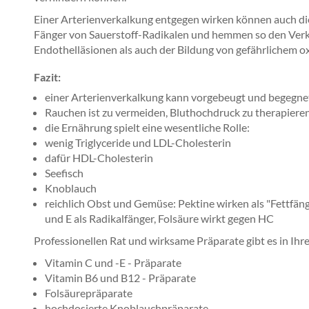
Einer Arterienverkalkung entgegen wirken können auch d
Fänger von Sauerstoff-Radikalen und hemmen so den Verka
Endothelläsionen als auch der Bildung von gefährlichem o
Fazit:
einer Arterienverkalkung kann vorgebeugt und begegn
Rauchen ist zu vermeiden, Bluthochdruck zu therapiere
die Ernährung spielt eine wesentliche Rolle:
wenig Triglyceride und LDL-Cholesterin
dafür HDL-Cholesterin
Seefisch
Knoblauch
reichlich Obst und Gemüse: Pektine wirken als "Fettfän
und E als Radikalfänger, Folsäure wirkt gegen HC
Professionellen Rat und wirksame Präparate gibt es in Ihr
Vitamin C und -E - Präparate
Vitamin B6 und B12 - Präparate
Folsäurepräparate
hochdosierte Knoblauchpräparate