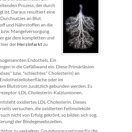
eitenden Prozess, der durch
ist. Daraus resultiert eine
Durchsatzes an Blut.
off und Nährstoffen an die
- bzw. Mangelversorgung
der gar dem kompletten und
 hier der
Herzinfarkt
zu
 sogenannten Endothels. Ein
ringen in die Gefäßwand ein. Diese Primärläsion
böses" bzw. "schlechtes" Cholesterin) an
Endothelzelloberfläche oder im
em Blutstrom zusätzlich gebunden werden. Es
nrezeptor-LDL-Cholesterin-Kalziumionen.
 entsteht oxidiertes LDL-Cholesterin. Dieses
rseits versuchen, die oxidierten Fettmoleküle
uch nicht von Erfolg gekrönt, so bilden sich sog.
ßerung) der Bindegewebszellen.
chtbar zu verkalken. Grundvoraussetzung für die