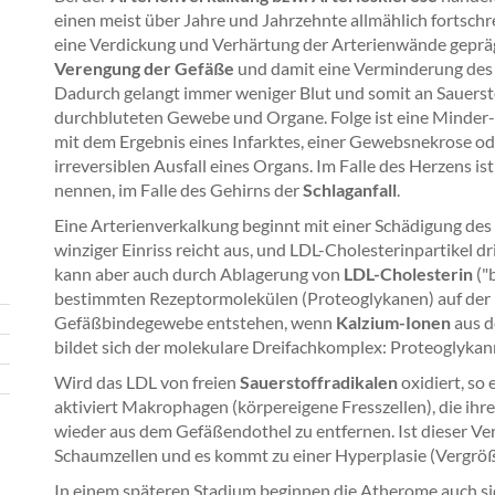
einen meist über Jahre und Jahrzehnte allmählich fortschr
eine Verdickung und Verhärtung der Arterienwände geprägt 
Verengung der Gefäße
und damit eine Verminderung des 
Dadurch gelangt immer weniger Blut und somit an Sauerst
durchbluteten Gewebe und Organe. Folge ist eine Minder
mit dem Ergebnis eines Infarktes, einer Gewebsnekrose o
irreversiblen Ausfall eines Organs. Im Falle des Herzens ist
nennen, im Falle des Gehirns der
Schlaganfall
.
Eine Arterienverkalkung beginnt mit einer Schädigung des
winziger Einriss reicht aus, und LDL-Cholesterinpartikel d
kann aber auch durch Ablagerung von
LDL-Cholesterin
("
bestimmten Rezeptormolekülen (Proteoglykanen) auf der 
Gefäßbindegewebe entstehen, wenn
Kalzium-Ionen
aus d
bildet sich der molekulare Dreifachkomplex: Proteoglyka
Wird das LDL von freien
Sauerstoffradikalen
oxidiert, so
aktiviert Makrophagen (körpereigene Fresszellen), die ihre
wieder aus dem Gefäßendothel zu entfernen. Ist dieser Vers
Schaumzellen und es kommt zu einer Hyperplasie (Vergrö
In einem späteren Stadium beginnen die Atherome auch si