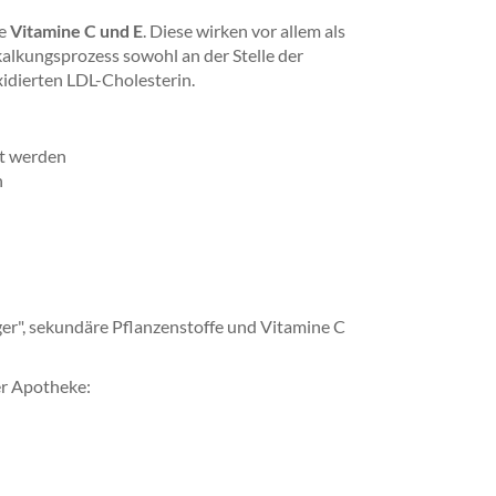
ie
Vitamine C und E
. Diese wirken vor allem als
lkungsprozess sowohl an der Stelle der
xidierten LDL-Cholesterin.
et werden
n
ger", sekundäre Pflanzenstoffe und Vitamine C
er Apotheke: