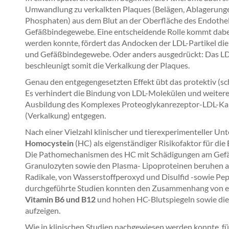
Umwandlung zu verkalkten Plaques (Belägen, Ablagerungen
Phosphaten) aus dem Blut an der Oberfläche des Endothel
Gefäßbindegewebe. Eine entscheidende Rolle kommt dabe
werden konnte, fördert das Andocken der LDL-Partikel di
und Gefäßbindegewebe. Oder anders ausgedrückt: Das LD
beschleunigt somit die Verkalkung der Plaques.
Genau den entgegengesetzten Effekt übt das protektiv (s
Es verhindert die Bindung von LDL-Molekülen und weiterer
Ausbildung des Komplexes Proteoglykanrezeptor-LDL-Kalz
(Verkalkung) entgegen.
Nach einer Vielzahl klinischer und tierexperimenteller 
Homocystein
(HC) als eigenständiger Risikofaktor für di
Die Pathomechanismen des HC mit Schädigungen am Gef
Granulozyten sowie den Plasma- Lipoproteinen beruhen au
Radikale, von Wasserstoffperoxyd und Disulfid -sowie Pep
durchgeführte Studien konnten den Zusammenhang von e
Vitamin B6 und B12
und hohen HC-Blutspiegeln sowie di
aufzeigen.
Wie in klinischen Studien nachgewiesen werden konnte, f