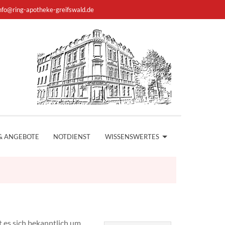
nfo@ring-apotheke-greifswald.de
& ANGEBOTE
NOTDIENST
WISSENSWERTES
 es sich bekanntlich um