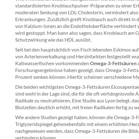
standardisierten Knoblauchpulver-Präparaten zu einer E
moderaten Senkung von LDL-Cholesterin, vermindert also 
Erkrankungen. Zusätzlich greift Knoblauch auch direkt in 
von Kalzium-Ionen an die Endotheloberfläche verhindert w
wird gestoppt. Man kann also sagen, dass Knoblauch am G
Schutzwirkung wie das HDL ausübt.
Seit bei den hauptsächlich von Fisch lebenden Eskimos au
von Arterienverkalkung und Herzinfarkten festgestellt wur
Kaltwasserfischen vorkommenden
Omega-3-Fettsäuren
a
Forschungsergebnisse haben gezeigt, dass Omega-3-Fettsäu
Prozent senken können. Hierfür scheinen verschiedene Me
Die beiden wichtigsten Omega-3-Fettsäuren Eicosapent
sind wohl in der Lage sind, die für die oft verhängnisvolle
Radikale zu neutralisieren. Eine Studie aus Lyon belegt, d
Blutzellen deutlich erhöht, mit freien Radikalen fertig zu w
Wie andere Studien gezeigt haben, können die Omega-3-Fet
Triglyzeridspiegel gehenebenfalls mit einem erhöhten Herz
nachgewiesen werden, dass Omega-3-Fettsäuren die Bildu
verhindern können.