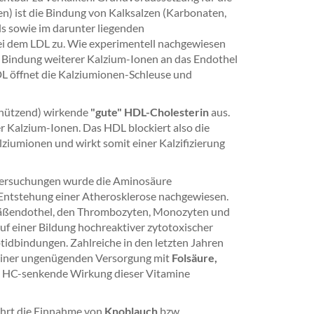
) ist die Bindung von Kalksalzen (Karbonaten,
s sowie im darunter liegenden
i dem LDL zu. Wie experimentell nachgewiesen
e Bindung weiterer Kalzium-Ionen an das Endothel
L öffnet die Kalziumionen-Schleuse und
chützend) wirkende
"gute" HDL-Cholesterin
aus.
 Kalzium-Ionen. Das HDL blockiert also die
iumionen und wirkt somit einer Kalzifizierung
Untersuchungen wurde die Aminosäure
e Entstehung einer Atherosklerose nachgewiesen.
äßendothel, den Thrombozyten, Monozyten und
f einer Bildung hochreaktiver zytotoxischer
tidbindungen. Zahlreiche in den letzten Jahren
iner ungenügenden Versorgung mit
Folsäure,
e HC-senkende Wirkung dieser Vitamine
ührt die Einnahme von
Knoblauch
bzw.