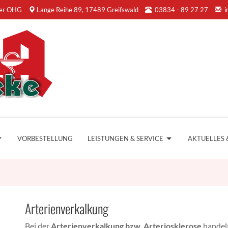
ther OHG
Lange Reihe 89, 17489 Greifswald
03834 - 89 27 27
i
VORBESTELLUNG
LEISTUNGEN & SERVICE
AKTUELLES 
Arterienverkalkung
Bei der
Arterienverkalkung bzw. Arteriosklerose
handelt