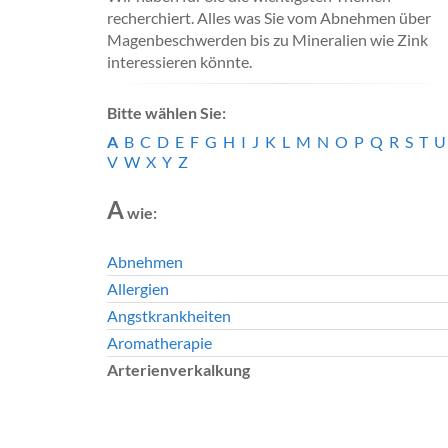
recherchiert. Alles was Sie vom Abnehmen über
Magenbeschwerden bis zu Mineralien wie Zink
interessieren könnte.
Bitte wählen Sie:
A
B
C
D
E
F
G
H
I
J
K
L
M
N
O
P
Q
R
S
T
U
V
W
X
Y
Z
A
wie:
Abnehmen
Allergien
Angstkrankheiten
Aromatherapie
Arterienverkalkung