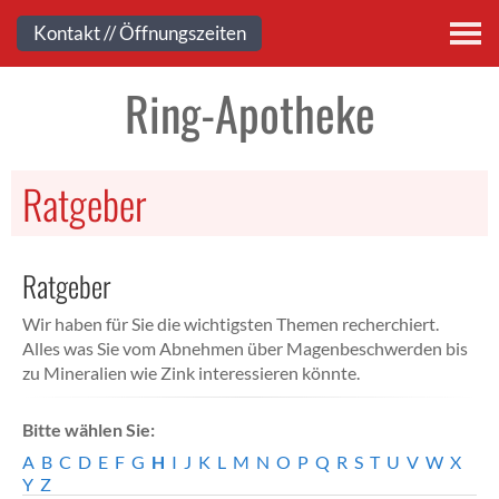
Kontakt
Kontakt // Öffnungszeiten
Ring-Apotheke
Ratgeber
Ratgeber
Wir haben für Sie die wichtigsten Themen recherchiert.
Alles was Sie vom Abnehmen über Magenbeschwerden bis
zu Mineralien wie Zink interessieren könnte.
Bitte wählen Sie:
A
B
C
D
E
F
G
H
I
J
K
L
M
N
O
P
Q
R
S
T
U
V
W
X
Y
Z