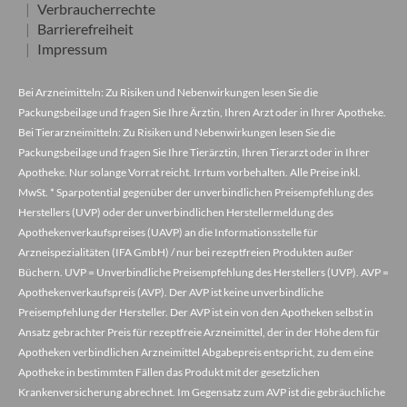
Verbraucherrechte
Barrierefreiheit
Impressum
Bei Arzneimitteln: Zu Risiken und Nebenwirkungen lesen Sie die
Packungsbeilage und fragen Sie Ihre Ärztin, Ihren Arzt oder in Ihrer Apotheke.
Bei Tierarzneimitteln: Zu Risiken und Nebenwirkungen lesen Sie die
Packungsbeilage und fragen Sie Ihre Tierärztin, Ihren Tierarzt oder in Ihrer
Apotheke. Nur solange Vorrat reicht. Irrtum vorbehalten. Alle Preise inkl.
MwSt. * Sparpotential gegenüber der unverbindlichen Preisempfehlung des
Herstellers (UVP) oder der unverbindlichen Herstellermeldung des
Apothekenverkaufspreises (UAVP) an die Informationsstelle für
Arzneispezialitäten (IFA GmbH) / nur bei rezeptfreien Produkten außer
Büchern. UVP = Unverbindliche Preisempfehlung des Herstellers (UVP). AVP =
Apothekenverkaufspreis (AVP). Der AVP ist keine unverbindliche
Preisempfehlung der Hersteller. Der AVP ist ein von den Apotheken selbst in
Ansatz gebrachter Preis für rezeptfreie Arzneimittel, der in der Höhe dem für
Apotheken verbindlichen Arzneimittel Abgabepreis entspricht, zu dem eine
Apotheke in bestimmten Fällen das Produkt mit der gesetzlichen
Krankenversicherung abrechnet. Im Gegensatz zum AVP ist die gebräuchliche