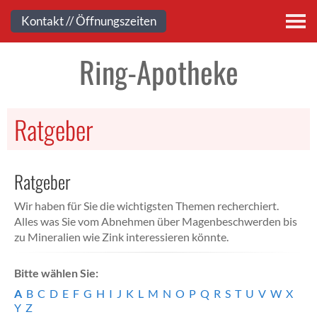
Kontakt
Kontakt // Öffnungszeiten
Ring-Apotheke
Ratgeber
Ratgeber
Wir haben für Sie die wichtigsten Themen recherchiert.
Alles was Sie vom Abnehmen über Magenbeschwerden bis
zu Mineralien wie Zink interessieren könnte.
Bitte wählen Sie:
A
B
C
D
E
F
G
H
I
J
K
L
M
N
O
P
Q
R
S
T
U
V
W
X
Y
Z