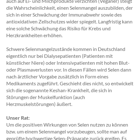
auch auf Ei- und Milchprodukte verzichten (Veganer) steigt
die Wahrscheinlichkeit, einen Selenmangel auszubilden, der
sich in einer Schwächung der Immunabwehr sowie des
antioxidativen Zellschutzes wider spiegelt. Langfristig kann
eine solche Schwächung das Risiko für Krebs und
Herzkrankheiten erhöhen.
Schwere Selenmangelzustände kommen in Deutschland
eigentlich nur bei Dialysepatienten (Patienten mit
künstlicher Niere) oder Intensivpatienten mit hohen Blut-
oder Plasmaverlusten vor. In diesen Fällen wird Selen dann
nach ärztlicher Vorgabe zusätzlich in Form eines
Medikaments zugeführt. Geschieht dies nicht, so entwickelt
sich die sogenannte Keshan-Krankheit, die sich in
Störungen der Muskelfunktion (auch
Herzmuskelstörungen) äußert.
Unser Rat:
Um die positiven Wirkungen von Selen nutzen zu können
bzw. um einem Selenmangel vorzubeugen, sollte man auf
geprüfte hochwertige Selen-Präparate zurück greifen. Es