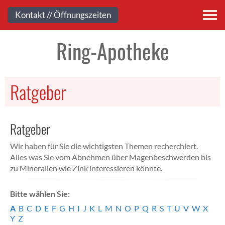
Kontakt
Kontakt // Öffnungszeiten
Ring-Apotheke
Ratgeber
Ratgeber
Wir haben für Sie die wichtigsten Themen recherchiert.
Alles was Sie vom Abnehmen über Magenbeschwerden bis
zu Mineralien wie Zink interessieren könnte.
Bitte wählen Sie:
A
B
C
D
E
F
G
H
I
J
K
L
M
N
O
P
Q
R
S
T
U
V
W
X
Y
Z