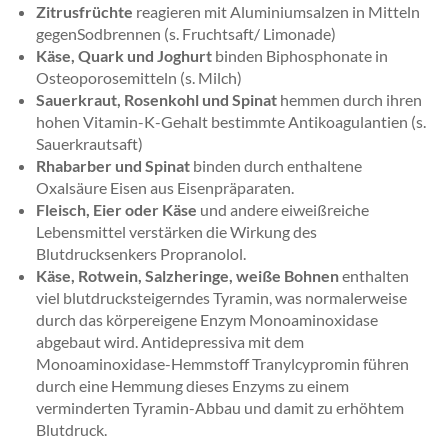
Zitrusfrüchte
reagieren mit Aluminiumsalzen in Mitteln
gegenSodbrennen (s. Fruchtsaft/ Limonade)
Käse, Quark und Joghurt
binden Biphosphonate in
Osteoporosemitteln (s. Milch)
Sauerkraut, Rosenkohl und Spinat
hemmen durch ihren
hohen Vitamin-K-Gehalt bestimmte Antikoagulantien (s.
Sauerkrautsaft)
Rhabarber und Spinat
binden durch enthaltene
Oxalsäure Eisen aus Eisenpräparaten.
Fleisch, Eier oder Käse
und andere eiweißreiche
Lebensmittel verstärken die Wirkung des
Blutdrucksenkers Propranolol.
Käse, Rotwein, Salzheringe, weiße Bohnen
enthalten
viel blutdrucksteigerndes Tyramin, was normalerweise
durch das körpereigene Enzym Monoaminoxidase
abgebaut wird. Antidepressiva mit dem
Monoaminoxidase-Hemmstoff Tranylcypromin führen
durch eine Hemmung dieses Enzyms zu einem
verminderten Tyramin-Abbau und damit zu erhöhtem
Blutdruck.