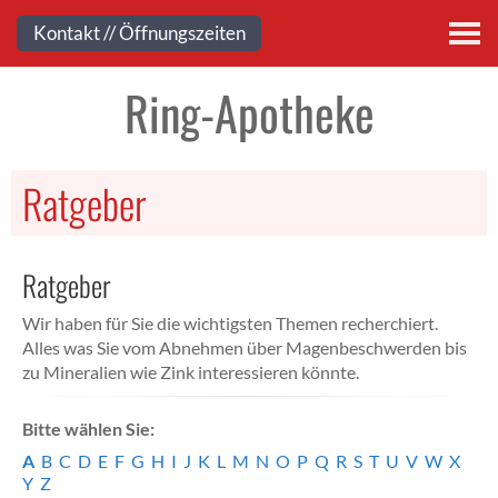
Kontakt
Kontakt // Öffnungszeiten
Ring-Apotheke
Ratgeber
Ratgeber
Wir haben für Sie die wichtigsten Themen recherchiert.
Alles was Sie vom Abnehmen über Magenbeschwerden bis
zu Mineralien wie Zink interessieren könnte.
Bitte wählen Sie:
A
B
C
D
E
F
G
H
I
J
K
L
M
N
O
P
Q
R
S
T
U
V
W
X
Y
Z