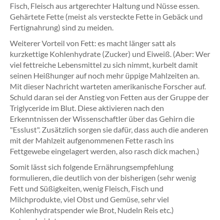
Fisch, Fleisch aus artgerechter Haltung und Nüsse essen.
Gehärtete Fette (meist als versteckte Fette in Gebäck und
Fertignahrung) sind zu meiden.
Weiterer Vorteil von Fett: es macht länger satt als
kurzkettige Kohlenhydrate (Zucker) und Eiweiß. (Aber: Wer
viel fettreiche Lebensmittel zu sich nimmt, kurbelt damit
seinen Heißhunger auf noch mehr üppige Mahlzeiten an.
Mit dieser Nachricht warteten amerikanische Forscher auf.
Schuld daran sei der Anstieg von Fetten aus der Gruppe der
Triglyceride im Blut. Diese aktivieren nach den
Erkenntnissen der Wissenschaftler über das Gehirn die
"Esslust". Zusätzlich sorgen sie dafür, dass auch die anderen
mit der Mahlzeit aufgenommenen Fette rasch ins
Fettgewebe eingelagert werden, also rasch dick machen.)
Somit lässt sich folgende Ernährungsempfehlung
formulieren, die deutlich von der bisherigen (sehr wenig
Fett und Süßigkeiten, wenig Fleisch, Fisch und
Milchprodukte, viel Obst und Gemüse, sehr viel
Kohlenhydratspender wie Brot, Nudeln Reis etc.)