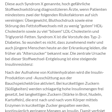
Diese auch Syndrom X genannte, hoch gefährliche
Stoffwechselstörung diagnostizieren Ärzte, wenn Patienten
mindestens zwei der folgenden Risikofaktoren auf sich
vereinigen: Übergewicht, Bluthochdruck sowie eine
Störung des Fettstoffwechsels mit zu wenig "gutem" HDL-
Cholesterin sowie zu viel "bösem" LDL-Cholesterin und
Triglycerid-Fetten. Syndrom X ist die Vorstufe des Typ-2-
Diabetes. So wundert es nicht, dass zunehmend mehr und
auch jüngere Menschen heute an der Erkrankung leiden, die
früher als "Alterszucker" bekannt war. Die zentrale Ursache
bei dieser Stoffwechsel-Entgleisung ist eine steigende
Insulinresistenz:
Nach der Aufnahme von Kohlenhydraten wird die Insulin-
Produktion und -Ausschüttung aus der
Bauchspeicheldrüse aktiviert. Bei kurzkettigen Zuckern
(Süßigkeiten) werden schlagartig hohe Insulinmengen frei
gesetzt, bei langkettigen Zuckern (Stärke in Brot, Nudeln,
Kartoffeln), die erst nach und nach vom Körper mittels
Enzymen in kurzkettige Zucker gespalten werden,
kontinuierlich geringere Mengen an Insulin. Damit verfolgt